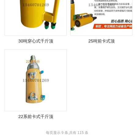
30吨穿心式千斤顶
25吨前卡式顶
22系前卡式千斤顶
每页显示 9 条,共有 115 条